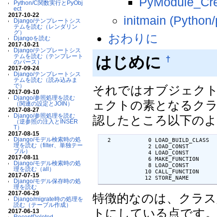
PyModule_Crea
Python/C関数実行とPyObj
ect
2017-10-22
initmain (Python/
Django/テンプレートシス
テムを読む（レンダリン
グ）
おわりに
Djangoを読む
2017-10-21
Django/テンプレートシス
テムを読む（テンプレート
はじめに
†
のパース）
2017-09-24
Django/テンプレートシス
テムを読む（読み込みま
で）
それではオブジェク
2017-09-10
Django/参照処理を読む
ェクトの素となるクラ
（関連の設定とJOIN）
2017-08-27
Django/参照処理を読む
認したところ以下の
（逆参照の注入とINSER
T）
2017-08-15
Django/モデル検索時の処
  2           0 LOAD_BUILD_CLASS

理を読む（filter、単独テー
              2 LOAD_CONST        
ブル）
              4 LOAD_CONST        
2017-08-11
              6 MAKE_FUNCTION      
Django/モデル検索時の処
              8 LOAD_CONST        
理を読む（all）
             10 CALL_FUNCTION      
2017-07-15
             12 STORE_NAME        
Django/モデル保存時の処
理を読む
2017-06-29
特徴的なのは、クラ
Django/migrate時の処理を
読む（テーブル作成）
トにしている点です
2017-06-13
RecentDeleted