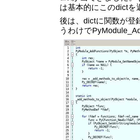
は基本的にこのdict
後は、dictに関数が
うわけでPyModule_Add
  1

int
  2

PyModule_AddFunctions(PyObject *m, PyMeth
  3
-
{
  4

|

int
 res;

  5

    PyObject *name = PyModule_GetNameObjec
  6
-
if
 (name == NULL) {
  7

|

return
 -1;

  8
!
}

  9

|

 10

|

    res = _add_methods_to_object(m, name,
 11

|

    Py_DECREF(name);

 12

|

return
 13
!
}

 14

 15

static
int
 16

_add_methods_to_object(PyObject *module, 
 17
-
{
 18

|

    PyObject *func;

 19

|

    PyMethodDef *fdef;

 20

 21
-
for
 (fdef = functions; fdef->ml_name 
 22

        func = PyCFunction_NewEx(fdef, (P
 23
-
if
 (PyObject_SetAttrString(module
 24

|

            Py_DECREF(func);

 25

|

return
 -1;

 26
!
}

 27

|

        Py_DECREF(func);
