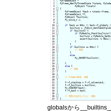
  1

PyFrameObject *

  2

PyFrame_New(PyThreadState *tstate, PyCode
  3

            PyObject *locals)

  4
-
{
  5

|

    PyFrameObject *back = tstate->frame;

  6

|

    PyFrameObject *f;

  7

|

    PyObject *builtins;

  8

|

    Py_ssize_t i;

  9

 10
-
if
 (back == NULL || back->f_globals !
 11

        builtins = _PyDict_GetItemId(glob
 12
-
if
 (builtins) {
 13
-
if
 (PyModule_Check(builtins))
 14

|

                builtins = PyModule_GetDi
 15

|

                assert(builtins != NULL);

 16
!
}

 17
!
}

 18
-
if
 (builtins == NULL) {
 19
-
 20
!
}
 21

|

else
 22

|

            Py_INCREF(builtins);

 23

|

 24
!
}

 25
-
else
 {
 26
-
 27
!
}

 28

 29
-
 30
!
 31

|

    f->f_stacktop = f->f_valuestack;

 32

|

    f->f_builtins = builtins;

 33

|

    Py_XINCREF(back);

 34

|

    f->f_back = back;

 35

 36
-
 37
!
}
globalsから__buil