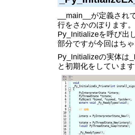
__main__が定義
行をさかのぼります。すると、
Py_Initializ
部分ですが今回はちゃ
Py_Initializeの実体は
と初期化をしています
  1

void
  2

_Py_InitializeEx_Private(
int
 install_sigs
  3
-
{
  4

|

    PyInterpreterState *interp;

  5

|

    PyThreadState *tstate;

  6

|

    PyObject *bimod, *sysmod, *pstderr;

  7

|

extern
void
 _Py_ReadyTypes(
void
);

  8

  9
-
 10
!
 11

|

    interp = PyInterpreterState_New();

 12

|

 13

|

    tstate = PyThreadState_New(interp);

 14

|

    (
void
) PyThreadState_Swap(tstate);

 15

|

 16

|

    _Py_ReadyTypes();
