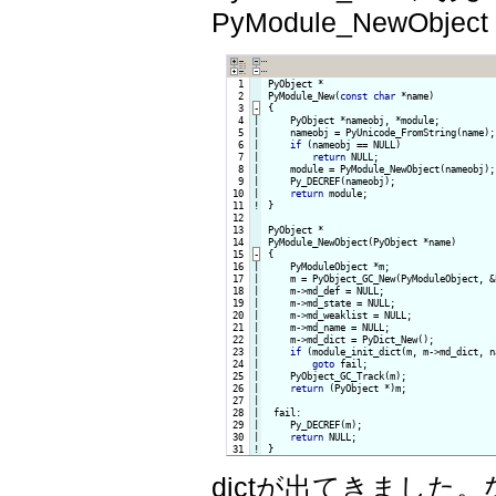
PyModule_NewObject
  1

PyObject *

  2

PyModule_New(
const
char
 *name)

  3
-
{
  4

|

    PyObject *nameobj, *module;

  5

|

    nameobj = PyUnicode_FromString(name);

  6

|

if
 (nameobj == NULL)

  7

|

return
 NULL;

  8

|

    module = PyModule_NewObject(nameobj);

  9

|

    Py_DECREF(nameobj);

 10

|

return
 11
!
}

 12

 13

PyObject *

 14

PyModule_NewObject(PyObject *name)

 15
-
{
 16

|

    PyModuleObject *m;

 17

|

    m = PyObject_GC_New(PyModuleObject, &
 18

|

    m->md_def = NULL;

 19

|

    m->md_state = NULL;

 20

|

    m->md_weaklist = NULL;

 21

|

    m->md_name = NULL;

 22

|

    m->md_dict = PyDict_New();

 23

|

if
 (module_init_dict(m, m->md_dict, n
 24

|

goto
 fail;

 25

|

    PyObject_GC_Track(m);

 26

|

return
 (PyObject *)m;

 27

|

 28

|

 fail:

 29

|

    Py_DECREF(m);

 30

|

return
 31
!
}
dictが出てきました。な