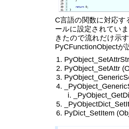
 28
!
}

 29

|

 30

|

return
 31
!
}
C言語の関数に対応するP
ールに設定されています。P
きたので流れだけ示すと
PyCFunctionOb
PyObject_SetAttrStr
PyObject_SetAttr (O
PyObject_GenericSet
_PyObject_GenericSe
_PyObject_GetDic
_PyObjectDict_SetIt
PyDict_SetItem (Obj