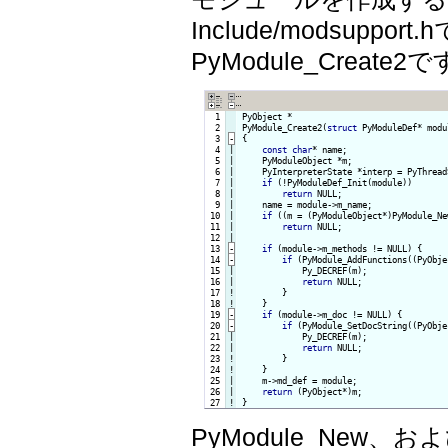
Include/modsupp
PyModule_Create2
  1

PyObject *

  2

PyModule_Create2(
struct
 PyModuleDef* modu
  3
-
{
  4

|

const
char
* name;

  5

|

    PyModuleObject *m;

  6

|

    PyInterpreterState *interp = PyThread
  7

|

if
 (!PyModuleDef_Init(module))

  8

|

return
 NULL;

  9

|

    name = module->m_name;

 10

|

if
 ((m = (PyModuleObject*)PyModule_Ne
 11

|

return
 NULL;

 12

 13
-
if
 (module->m_methods != NULL) {
 14
-
if
 (PyModule_AddFunctions((PyObje
 15

|

            Py_DECREF(m);

 16

|

return
 NULL;

 17
!
}

 18
!
}

 19
-
if
 (module->m_doc != NULL) {
 20
-
if
 (PyModule_SetDocString((PyObje
 21

|

            Py_DECREF(m);

 22

|

return
 NULL;

 23
!
}

 24
!
}

 25

|

    m->md_def = module;

 26

|

return
 27
!
}
PyModule_New