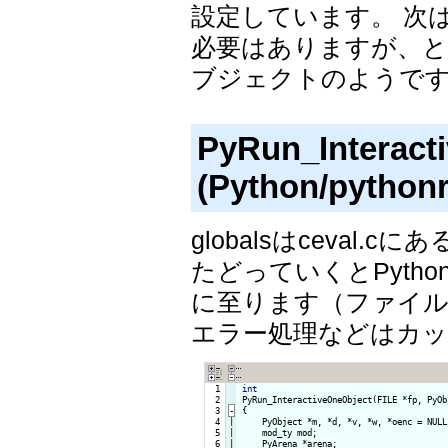
設定しています。 次は
必要はありますが、とり
ブジェクトのようで
PyRun_Interact
(Python/python
globalsはceval.
たどっていくとPython/pyt
に至ります（ファイ
エラー処理などはカ
  1

int
  2

PyRun_InteractiveOneObject(FILE *fp, PyOb
  3
-
{
  4

|

    PyObject *m, *d, *v, *w, *oenc = NULL
  5

|

    mod_ty mod;

  6

|

    PyArena *arena;
