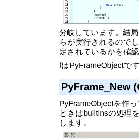
 22

|

"
 23

|

goto
 error;

 24
!
}

 25
!
}

 26

|

            PUSH(bc);

 27

|

            DISPATCH();

 28
!
}
分岐しています。結
らが実行されるのでしょ
定されているかを確
fはPyFrameObjectで
PyFrame_New (O
PyFrameObject
ときはbuiltins
します。